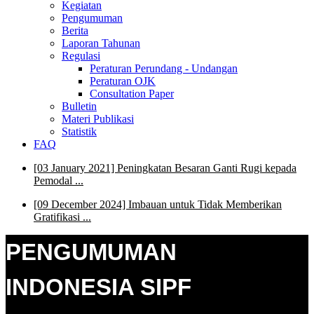
Kegiatan
Pengumuman
Berita
Laporan Tahunan
Regulasi
Peraturan Perundang - Undangan
Peraturan OJK
Consultation Paper
Bulletin
Materi Publikasi
Statistik
FAQ
[03 January 2021] Peningkatan Besaran Ganti Rugi kepada
Pemodal
...
[09 December 2024] Imbauan untuk Tidak Memberikan
Gratifikasi
...
PENGUMUMAN
INDONESIA SIPF