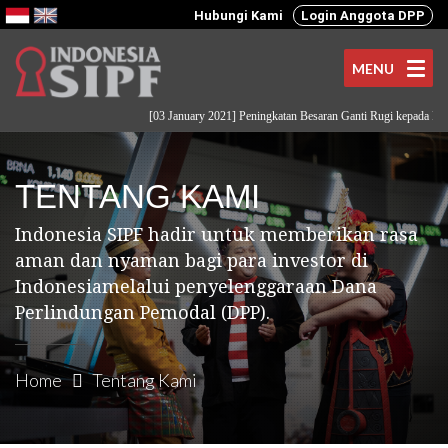
Hubungi Kami
Login Anggota DPP
MENU
[03 January 2021] Peningkatan Besaran Ganti Rugi kepada Pemod
TENTANG KAMI
Indonesia SIPF hadir untuk memberikan rasa
aman dan nyaman bagi para investor di
Indonesia
melalui penyelenggaraan Dana
Perlindungan Pemodal (DPP).
Home
Tentang Kami