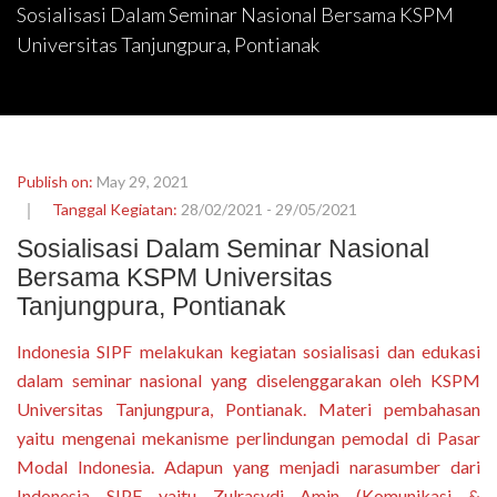
Sosialisasi Dalam Seminar Nasional Bersama KSPM
Universitas Tanjungpura, Pontianak
Publish on:
May 29, 2021
Tanggal Kegiatan:
28/02/2021 - 29/05/2021
Sosialisasi Dalam Seminar Nasional
Bersama KSPM Universitas
Tanjungpura, Pontianak
Indonesia SIPF melakukan kegiatan sosialisasi dan edukasi
dalam seminar nasional yang diselenggarakan oleh KSPM
Universitas Tanjungpura, Pontianak. Materi pembahasan
yaitu mengenai mekanisme perlindungan pemodal di Pasar
Modal Indonesia. Adapun yang menjadi narasumber dari
Indonesia SIPF yaitu Zulrasydi Amin (Komunikasi &