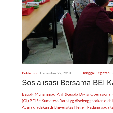
Tanggal Kegiatan:
Publish on:
December 22, 2018
Sosialisasi Bersama BEI K
Bapak Muhammad Arif (Kepala Divisi Operasional) 
(GI) BEI Se-Sumatera Barat yg diselenggarakan oleh
Acara diadakan di Universitas Negeri Padang pada 