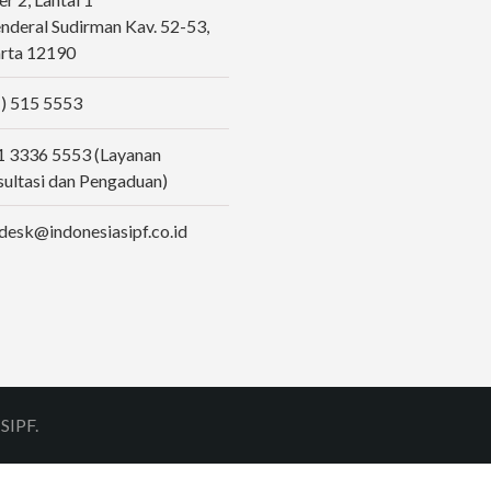
Jenderal Sudirman Kav. 52-53,
rta 12190
) 515 5553
 3336 5553 (Layanan
ultasi dan Pengaduan)
desk@indonesiasipf.co.id
SIPF.