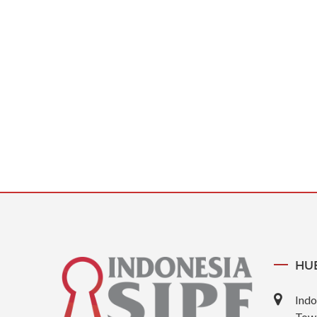
HU
Indo
Towe