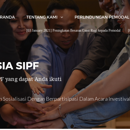
ERANDA
TENTANG KAMI
PERLINDUNGAN PEMODAL
[03 January 2021] Peningkatan Besaran Ganti Rugi kepada Pemodal
...
[09 Decemb
IA SIPF
F yang dapat Anda ikuti
 Sosialisasi Dengan Berpartisipasi Dalam Acara Investiva