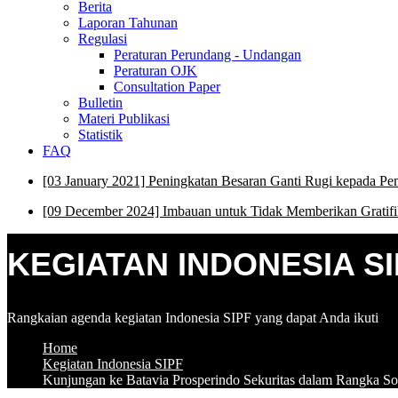
Berita
Laporan Tahunan
Regulasi
Peraturan Perundang - Undangan
Peraturan OJK
Consultation Paper
Bulletin
Materi Publikasi
Statistik
FAQ
[03 January 2021] Peningkatan Besaran Ganti Rugi kepada P
[09 December 2024] Imbauan untuk Tidak Memberikan Gratifi
KEGIATAN INDONESIA SI
Rangkaian agenda kegiatan Indonesia SIPF yang dapat Anda ikuti
Home
Kegiatan Indonesia SIPF
Kunjungan ke Batavia Prosperindo Sekuritas dalam Rangka So