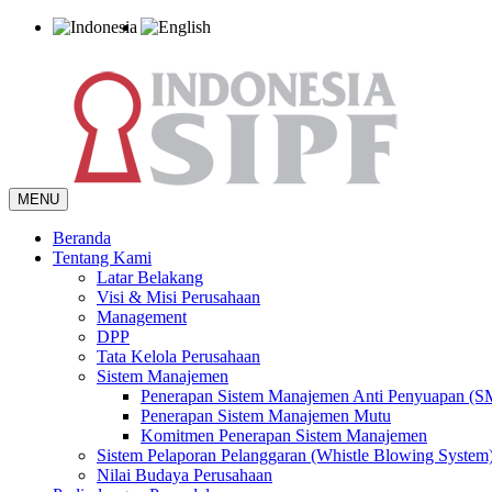
MENU
Beranda
Tentang Kami
Latar Belakang
Visi & Misi Perusahaan
Management
DPP
Tata Kelola Perusahaan
Sistem Manajemen
Penerapan Sistem Manajemen Anti Penyuapan (
Penerapan Sistem Manajemen Mutu
Komitmen Penerapan Sistem Manajemen
Sistem Pelaporan Pelanggaran (Whistle Blowing System
Nilai Budaya Perusahaan