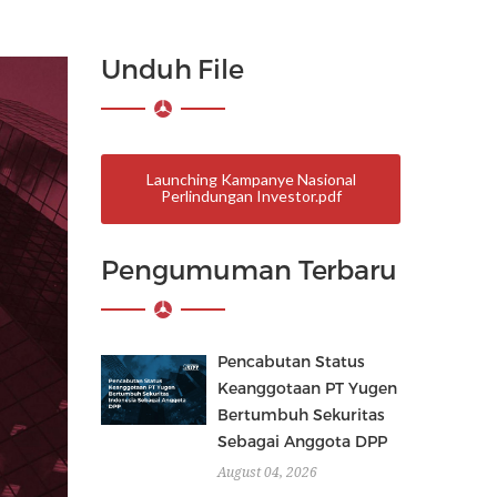
Unduh File
Launching Kampanye Nasional
Perlindungan Investor
Pengumuman Terbaru
Pencabutan Status
Keanggotaan PT Yugen
Bertumbuh Sekuritas
Sebagai Anggota DPP
August 04, 2026