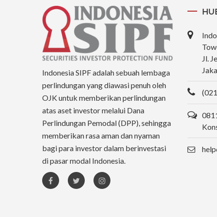
HU
Indo
Towe
Jl. 
Jaka
Indonesia SIPF adalah sebuah lembaga
perlindungan yang diawasi penuh oleh
(021
OJK untuk memberikan perlindungan
atas aset investor melalui Dana
0811
Perlindungan Pemodal (DPP), sehingga
Kons
memberikan rasa aman dan nyaman
bagi para investor dalam berinvestasi
help
di pasar modal Indonesia.